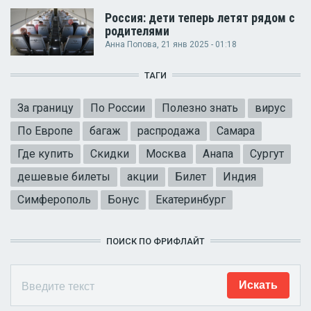
Россия: дети теперь летят рядом с
родителями
Анна Попова
, 21 янв 2025 - 01:18
ТАГИ
За границу
По России
Полезно знать
вирус
По Европе
багаж
распродажа
Самара
Где купить
Скидки
Москва
Анапа
Сургут
дешевые билеты
акции
Билет
Индия
Симферополь
Бонус
Екатеринбург
ПОИСК ПО ФРИФЛАЙТ