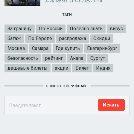
Анна Попова
, 21 янв 2025 - 01:18
ТАГИ
За границу
По России
Полезно знать
вирус
багаж
По Европе
распродажа
Скидки
Москва
Самара
Где купить
Екатеринбург
безопасность
рейтинг
Анапа
Сургут
дешевые билеты
акции
Билет
Индия
ПОИСК ПО ФРИФЛАЙТ