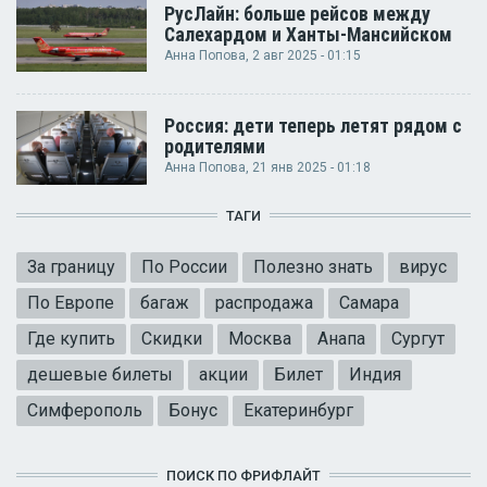
РусЛайн: больше рейсов между
Салехардом и Ханты-Мансийском
Анна Попова
, 2 авг 2025 - 01:15
Россия: дети теперь летят рядом с
родителями
Анна Попова
, 21 янв 2025 - 01:18
ТАГИ
За границу
По России
Полезно знать
вирус
По Европе
багаж
распродажа
Самара
Где купить
Скидки
Москва
Анапа
Сургут
дешевые билеты
акции
Билет
Индия
Симферополь
Бонус
Екатеринбург
ПОИСК ПО ФРИФЛАЙТ