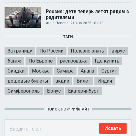
Россия: дети теперь летят рядом с
родителями
Анна Попова
, 21 янв 2025 - 01:18
ТАГИ
За границу
По России
Полезно знать
вирус
багаж
По Европе
распродажа
Где купить
Скидки
Москва
Самара
Анапа
Сургут
дешевые билеты
акции
Билет
Индия
Симферополь
Бонус
Екатеринбург
ПОИСК ПО ФРИФЛАЙТ