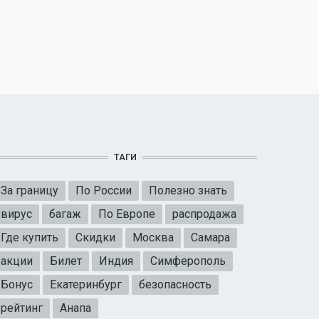
ТАГИ
За границу
По России
Полезно знать
вирус
багаж
По Европе
распродажа
Где купить
Скидки
Москва
Самара
акции
Билет
Индия
Симферополь
Бонус
Екатеринбург
безопасность
рейтинг
Анапа