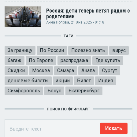
Россия: дети теперь летят рядом с
родителями
Анна Попова
, 21 янв 2025 - 01:18
ТАГИ
За границу
По России
Полезно знать
вирус
багаж
По Европе
распродажа
Где купить
Скидки
Москва
Самара
Анапа
Сургут
дешевые билеты
акции
Билет
Индия
Симферополь
Бонус
Екатеринбург
ПОИСК ПО ФРИФЛАЙТ