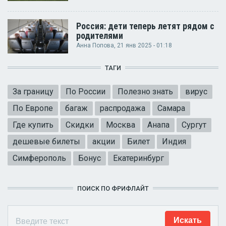
Россия: дети теперь летят рядом с
родителями
Анна Попова
, 21 янв 2025 - 01:18
ТАГИ
За границу
По России
Полезно знать
вирус
По Европе
багаж
распродажа
Самара
Где купить
Скидки
Москва
Анапа
Сургут
дешевые билеты
акции
Билет
Индия
Симферополь
Бонус
Екатеринбург
ПОИСК ПО ФРИФЛАЙТ