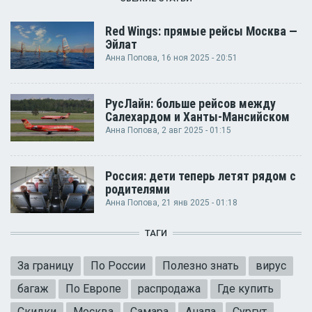
Red Wings: прямые рейсы Москва —
Эйлат
Анна Попова
, 16 ноя 2025 - 20:51
РусЛайн: больше рейсов между
Салехардом и Ханты-Мансийском
Анна Попова
, 2 авг 2025 - 01:15
Россия: дети теперь летят рядом с
родителями
Анна Попова
, 21 янв 2025 - 01:18
ТАГИ
За границу
По России
Полезно знать
вирус
багаж
По Европе
распродажа
Где купить
Скидки
Москва
Самара
Анапа
Сургут