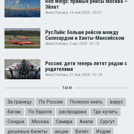
Red Wings: прямые рейсы Москва —
Эйлат
Анна Попова
, 16 ноя 2025 - 20:51
РусЛайн: больше рейсов между
Салехардом и Ханты-Мансийском
Анна Попова
, 2 авг 2025 - 01:15
Россия: дети теперь летят рядом с
родителями
Анна Попова
, 21 янв 2025 - 01:18
ТАГИ
За границу
По России
Полезно знать
вирус
багаж
По Европе
распродажа
Где купить
Скидки
Москва
Самара
Анапа
Сургут
дешевые билеты
акции
Билет
Индия