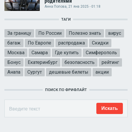
родителями
Анна Попова
, 21 янв 2025 - 01:18
ТАГИ
За границу
По России
Полезно знать
вирус
багаж
По Европе
распродажа
Скидки
Москва
Самара
Где купить
Симферополь
Бонус
Екатеринбург
безопасность
рейтинг
Анапа
Сургут
дешевые билеты
акции
ПОИСК ПО ФРИФЛАЙТ