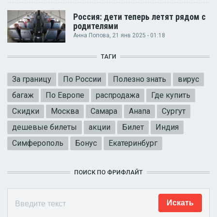
Россия: дети теперь летят рядом с
родителями
Анна Попова
, 21 янв 2025 - 01:18
ТАГИ
За границу
По России
Полезно знать
вирус
багаж
По Европе
распродажа
Где купить
Скидки
Москва
Самара
Анапа
Сургут
дешевые билеты
акции
Билет
Индия
Симферополь
Бонус
Екатеринбург
ПОИСК ПО ФРИФЛАЙТ