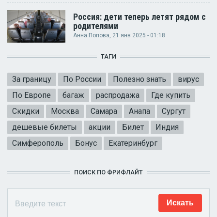
Россия: дети теперь летят рядом с
родителями
Анна Попова
, 21 янв 2025 - 01:18
ТАГИ
За границу
По России
Полезно знать
вирус
По Европе
багаж
распродажа
Где купить
Скидки
Москва
Самара
Анапа
Сургут
дешевые билеты
акции
Билет
Индия
Симферополь
Бонус
Екатеринбург
ПОИСК ПО ФРИФЛАЙТ