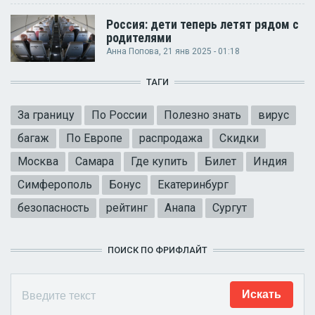
Россия: дети теперь летят рядом с
родителями
Анна Попова
, 21 янв 2025 - 01:18
ТАГИ
За границу
По России
Полезно знать
вирус
багаж
По Европе
распродажа
Скидки
Москва
Самара
Где купить
Билет
Индия
Симферополь
Бонус
Екатеринбург
безопасность
рейтинг
Анапа
Сургут
ПОИСК ПО ФРИФЛАЙТ