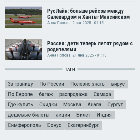
РусЛайн: больше рейсов между
Салехардом и Ханты-Мансийском
Анна Попова
, 2 авг 2025 - 01:15
Россия: дети теперь летят рядом с
родителями
Анна Попова
, 21 янв 2025 - 01:18
ТАГИ
За границу
По России
Полезно знать
вирус
По Европе
багаж
распродажа
Самара
Где купить
Скидки
Москва
Анапа
Сургут
дешевые билеты
акции
Билет
Индия
Симферополь
Бонус
Екатеринбург