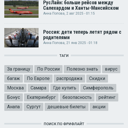
РусЛайн: больше рейсов между
Салехардом и Ханты-Мансийском
Анна Попова
, 2 авг 2025 - 01:15
Россия: дети теперь летят рядом с
родителями
Анна Попова
, 21 янв 2025 - 01:18
ТАГИ
За границу
По России
Полезно знать
вирус
багаж
По Европе
распродажа
Скидки
Москва
Самара
Где купить
Симферополь
Бонус
Екатеринбург
безопасность
рейтинг
Анапа
Сургут
дешевые билеты
акции
ПОИСК ПО ФРИФЛАЙТ