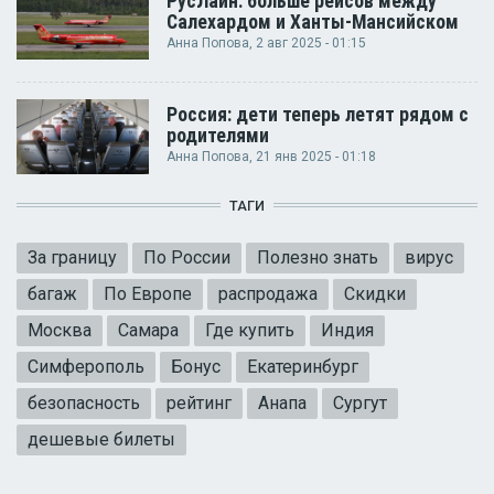
РусЛайн: больше рейсов между
Салехардом и Ханты-Мансийском
Анна Попова
, 2 авг 2025 - 01:15
Россия: дети теперь летят рядом с
родителями
Анна Попова
, 21 янв 2025 - 01:18
ТАГИ
За границу
По России
Полезно знать
вирус
багаж
По Европе
распродажа
Скидки
Москва
Самара
Где купить
Индия
Симферополь
Бонус
Екатеринбург
безопасность
рейтинг
Анапа
Сургут
дешевые билеты