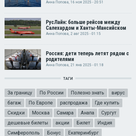
Анна Попова
, 16 ноя 2025 - 20:51
РусЛайн: больше рейсов между
Салехардом и Ханты-Мансийском
Анна Попова
, 2 авг 2025 - 01:15
Россия: дети теперь летят рядом с
родителями
Анна Попова
, 21 янв 2025 - 01:18
ТАГИ
За границу
По России
Полезно знать
вирус
багаж
По Европе
распродажа
Где купить
Скидки
Москва
Самара
Анапа
Сургут
дешевые билеты
акции
Билет
Индия
Симферополь
Бонус
Екатеринбург