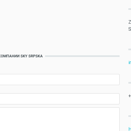
Z
S
КОМПАНИИ SKY SRPSKA
i
+
Н