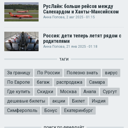
РусЛайн: больше рейсов между
Салехардом и Ханты-Мансийском
Анна Попова
, 2 авг 2025 - 01:15
Россия: дети теперь летят рядом с
родителями
Анна Попова
, 21 янв 2025 - 01:18
ТАГИ
За границу
По России
Полезно знать
вирус
По Европе
багаж
распродажа
Самара
Где купить
Скидки
Москва
Анапа
Сургут
дешевые билеты
акции
Билет
Индия
Симферополь
Бонус
Екатеринбург
ПОИСК ПО ФРИФЛАЙТ