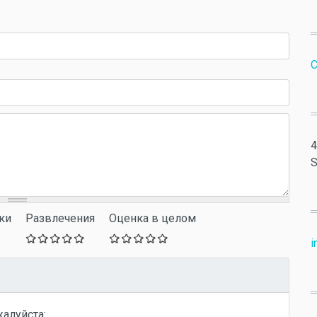
С
4
S
ки
Развлечения
Оценка в целом
i
жалуйста: