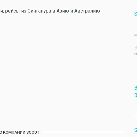
, рейсы из Сингапура в Азию и Австралию
S
N
B
B
S
О КОМПАНИИ SCOOT