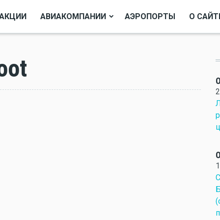
АКЦИИ
АВИАКОМПАНИИ
АЭРОПОРТЫ
О САЙТ
oot
О
2
Л
р
ц
О
1
С
Б
(
п