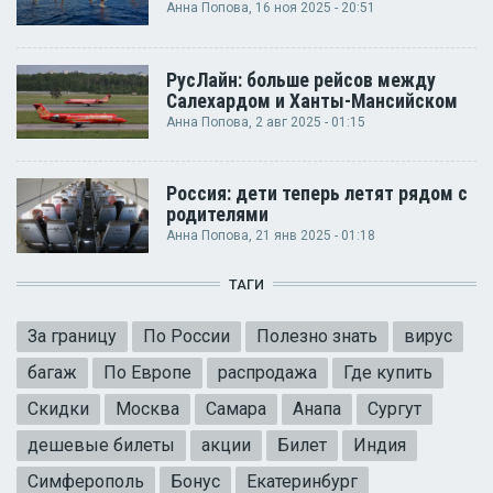
Анна Попова
, 16 ноя 2025 - 20:51
РусЛайн: больше рейсов между
Салехардом и Ханты-Мансийском
Анна Попова
, 2 авг 2025 - 01:15
Россия: дети теперь летят рядом с
родителями
Анна Попова
, 21 янв 2025 - 01:18
ТАГИ
За границу
По России
Полезно знать
вирус
багаж
По Европе
распродажа
Где купить
Скидки
Москва
Самара
Анапа
Сургут
дешевые билеты
акции
Билет
Индия
Симферополь
Бонус
Екатеринбург