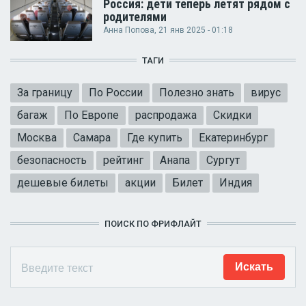
Россия: дети теперь летят рядом с
родителями
Анна Попова
, 21 янв 2025 - 01:18
ТАГИ
За границу
По России
Полезно знать
вирус
багаж
По Европе
распродажа
Скидки
Москва
Самара
Где купить
Екатеринбург
безопасность
рейтинг
Анапа
Сургут
дешевые билеты
акции
Билет
Индия
ПОИСК ПО ФРИФЛАЙТ