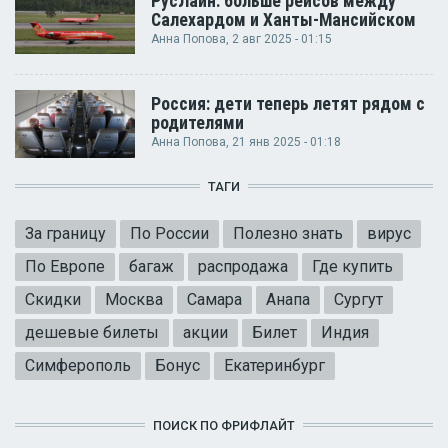
РусЛайн: больше рейсов между
Салехардом и Ханты-Мансийском
Анна Попова
, 2 авг 2025 - 01:15
Россия: дети теперь летят рядом с
родителями
Анна Попова
, 21 янв 2025 - 01:18
ТАГИ
За границу
По России
Полезно знать
вирус
По Европе
багаж
распродажа
Где купить
Скидки
Москва
Самара
Анапа
Сургут
дешевые билеты
акции
Билет
Индия
Симферополь
Бонус
Екатеринбург
ПОИСК ПО ФРИФЛАЙТ