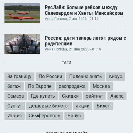
РусЛайн: больше рейсов между
Салехардом и Ханты-Мансийском
Анна Попова
, 2 авг 2025 - 01:15
Россия: дети теперь летят рядом с
родителями
Анна Попова
, 21 янв 2025 - 01:18
ТАГИ
За границу
По России
Полезно знать
вирус
багаж
По Европе
распродажа
Москва
Самара
Где купить
Скидки
рейтинг
Анапа
Сургут
дешевые билеты
акции
Билет
Индия
Симферополь
Бонус