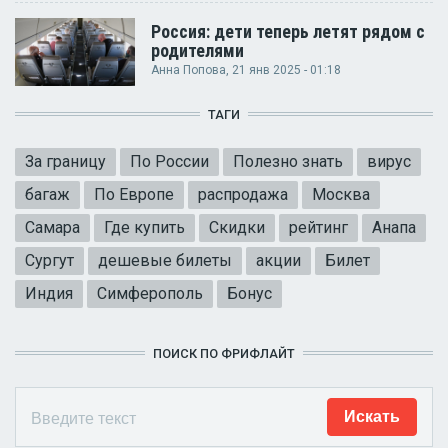
Россия: дети теперь летят рядом с
родителями
Анна Попова
, 21 янв 2025 - 01:18
ТАГИ
За границу
По России
Полезно знать
вирус
багаж
По Европе
распродажа
Москва
Самара
Где купить
Скидки
рейтинг
Анапа
Сургут
дешевые билеты
акции
Билет
Индия
Симферополь
Бонус
ПОИСК ПО ФРИФЛАЙТ