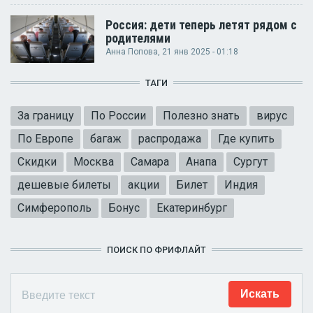
Россия: дети теперь летят рядом с
родителями
Анна Попова
, 21 янв 2025 - 01:18
ТАГИ
За границу
По России
Полезно знать
вирус
По Европе
багаж
распродажа
Где купить
Скидки
Москва
Самара
Анапа
Сургут
дешевые билеты
акции
Билет
Индия
Симферополь
Бонус
Екатеринбург
ПОИСК ПО ФРИФЛАЙТ