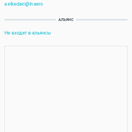
a.elkedairi@ln.aero
АЛЬЯНС
Не входит в альянсы