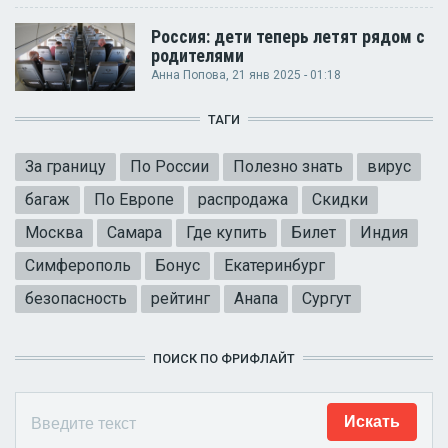
Россия: дети теперь летят рядом с
родителями
Анна Попова
, 21 янв 2025 - 01:18
ТАГИ
За границу
По России
Полезно знать
вирус
багаж
По Европе
распродажа
Скидки
Москва
Самара
Где купить
Билет
Индия
Симферополь
Бонус
Екатеринбург
безопасность
рейтинг
Анапа
Сургут
ПОИСК ПО ФРИФЛАЙТ