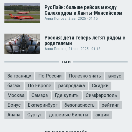
РусЛайн: больше рейсов между
Салехардом и Ханты-Мансийском
Анна Попова
, 2 авг 2025 - 01:15
Россия: дети теперь летят рядом с
родителями
Анна Попова
, 21 янв 2025 - 01:18
ТАГИ
За границу
По России
Полезно знать
вирус
багаж
По Европе
распродажа
Скидки
Москва
Самара
Где купить
Симферополь
Бонус
Екатеринбург
безопасность
рейтинг
Анапа
Сургут
дешевые билеты
акции