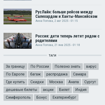
РусЛайн: больше рейсов между
Салехардом и Ханты-Мансийском
Анна Попова
, 2 авг 2025 - 01:15
Россия: дети теперь летят рядом с
родителями
Анна Попова
, 21 янв 2025 - 01:18
ТАГИ
За границу
По России
Полезно знать
вирус
По Европе
багаж
распродажа
Самара
Где купить
Скидки
Москва
Анапа
Сургут
дешевые билеты
акции
Билет
Индия
Симферополь
Бонус
Екатеринбург