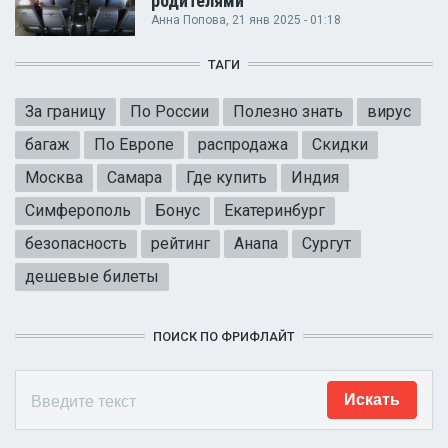
родителями
Анна Попова
, 21 янв 2025 - 01:18
ТАГИ
За границу
По России
Полезно знать
вирус
багаж
По Европе
распродажа
Скидки
Москва
Самара
Где купить
Индия
Симферополь
Бонус
Екатеринбург
безопасность
рейтинг
Анапа
Сургут
дешевые билеты
ПОИСК ПО ФРИФЛАЙТ