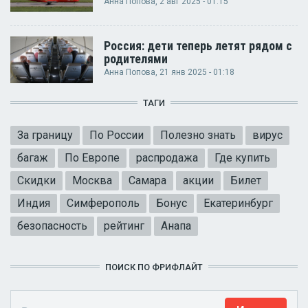
Анна Попова
, 2 авг 2025 - 01:15
Россия: дети теперь летят рядом с
родителями
Анна Попова
, 21 янв 2025 - 01:18
ТАГИ
За границу
По России
Полезно знать
вирус
багаж
По Европе
распродажа
Где купить
Скидки
Москва
Самара
акции
Билет
Индия
Симферополь
Бонус
Екатеринбург
безопасность
рейтинг
Анапа
ПОИСК ПО ФРИФЛАЙТ