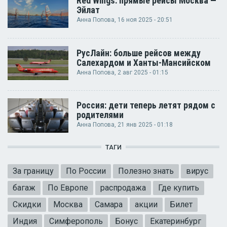
Red Wings: прямые рейсы Москва —
Эйлат
Анна Попова
, 16 ноя 2025 - 20:51
РусЛайн: больше рейсов между
Салехардом и Ханты-Мансийском
Анна Попова
, 2 авг 2025 - 01:15
Россия: дети теперь летят рядом с
родителями
Анна Попова
, 21 янв 2025 - 01:18
ТАГИ
За границу
По России
Полезно знать
вирус
багаж
По Европе
распродажа
Где купить
Скидки
Москва
Самара
акции
Билет
Индия
Симферополь
Бонус
Екатеринбург