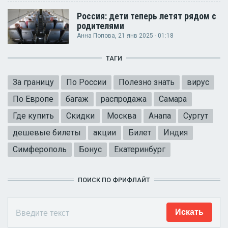
Россия: дети теперь летят рядом с
родителями
Анна Попова
, 21 янв 2025 - 01:18
ТАГИ
За границу
По России
Полезно знать
вирус
По Европе
багаж
распродажа
Самара
Где купить
Скидки
Москва
Анапа
Сургут
дешевые билеты
акции
Билет
Индия
Симферополь
Бонус
Екатеринбург
ПОИСК ПО ФРИФЛАЙТ