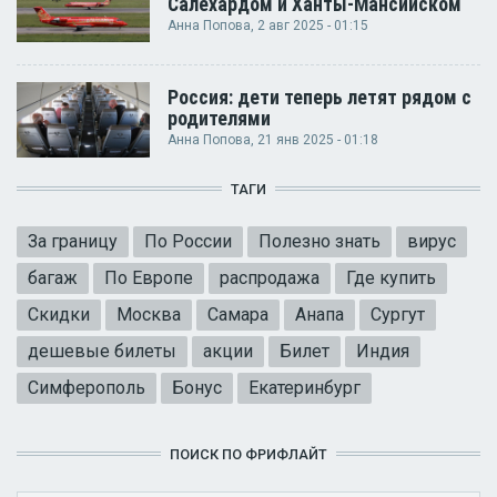
Салехардом и Ханты-Мансийском
Анна Попова
, 2 авг 2025 - 01:15
Россия: дети теперь летят рядом с
родителями
Анна Попова
, 21 янв 2025 - 01:18
ТАГИ
За границу
По России
Полезно знать
вирус
багаж
По Европе
распродажа
Где купить
Скидки
Москва
Самара
Анапа
Сургут
дешевые билеты
акции
Билет
Индия
Симферополь
Бонус
Екатеринбург
ПОИСК ПО ФРИФЛАЙТ