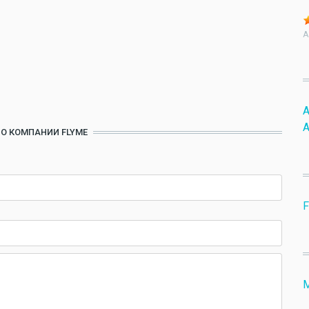
A
A
A
 О КОМПАНИИ FLYME
F
М