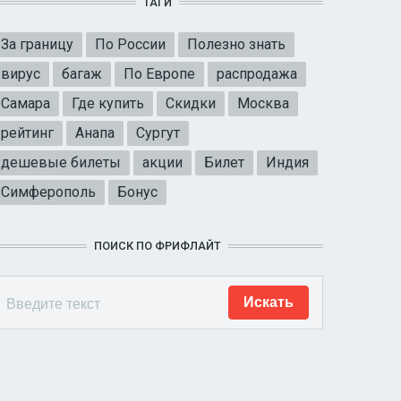
ТАГИ
За границу
По России
Полезно знать
вирус
багаж
По Европе
распродажа
Самара
Где купить
Скидки
Москва
рейтинг
Анапа
Сургут
дешевые билеты
акции
Билет
Индия
Симферополь
Бонус
ПОИСК ПО ФРИФЛАЙТ