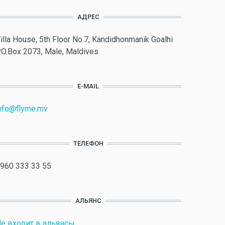
АДРЕС
illa House, 5th Floor No.7, Kandidhonmanik Goalhi
.O.Box 2073, Male, Maldives
E-MAIL
nfo@flyme.mv
ТЕЛЕФОН
960 333 33 55
АЛЬЯНС
е входит в альянсы