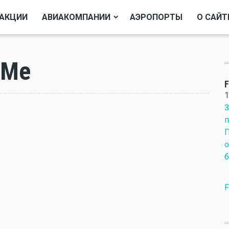
АКЦИИ
АВИАКОМПАНИИ
АЭРОПОРТЫ
О САЙТ
yMe
F
1
З
п
П
о
б
F