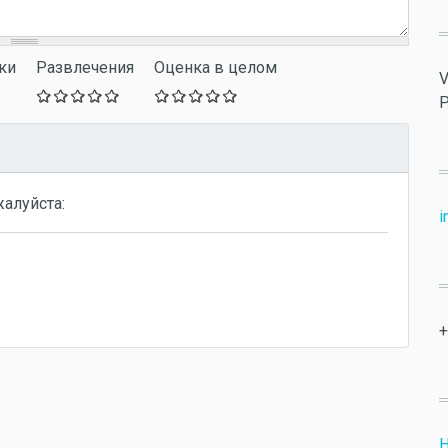
ки
Развлечения
Оценка в целом
V
P
жалуйста:
i
+
Н