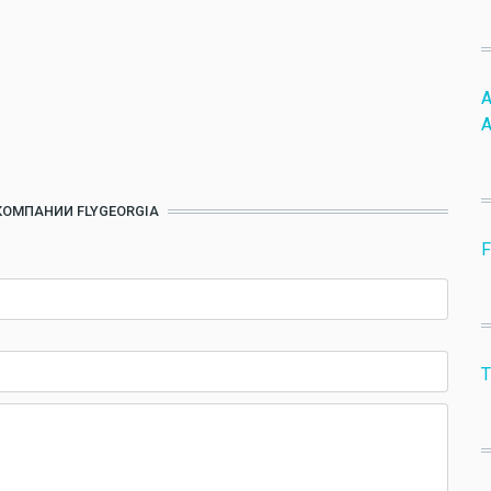
A
A
КОМПАНИИ FLYGEORGIA
F
Т