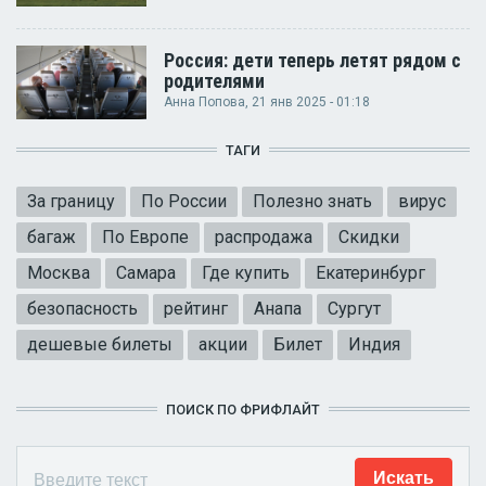
Россия: дети теперь летят рядом с
родителями
Анна Попова
, 21 янв 2025 - 01:18
ТАГИ
За границу
По России
Полезно знать
вирус
багаж
По Европе
распродажа
Скидки
Москва
Самара
Где купить
Екатеринбург
безопасность
рейтинг
Анапа
Сургут
дешевые билеты
акции
Билет
Индия
ПОИСК ПО ФРИФЛАЙТ