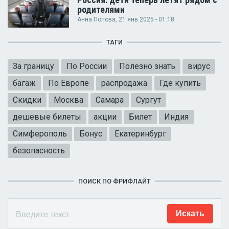
Россия: дети теперь летят рядом с
родителями
Анна Попова
, 21 янв 2025 - 01:18
ТАГИ
За границу
По России
Полезно знать
вирус
багаж
По Европе
распродажа
Где купить
Скидки
Москва
Самара
Сургут
дешевые билеты
акции
Билет
Индия
Симферополь
Бонус
Екатеринбург
безопасность
ПОИСК ПО ФРИФЛАЙТ