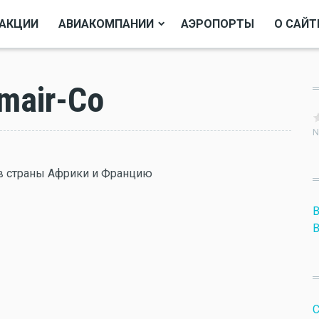
АКЦИИ
АВИАКОМПАНИИ
АЭРОПОРТЫ
О САЙТ
mair-Co
N
в страны Африки и Францию
B
B
C