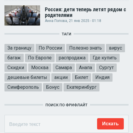
Россия: дети теперь летят рядом с
родителями
Анна Попова
, 21 янв 2025 - 01:18
ТАГИ
За границу
По России
Полезно знать
вирус
багаж
По Европе
распродажа
Где купить
Скидки
Москва
Самара
Анапа
Сургут
дешевые билеты
акции
Билет
Индия
Симферополь
Бонус
Екатеринбург
ПОИСК ПО ФРИФЛАЙТ