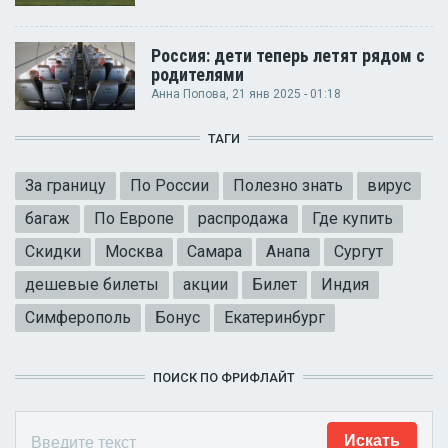
Россия: дети теперь летят рядом с
родителями
Анна Попова
, 21 янв 2025 - 01:18
ТАГИ
За границу
По России
Полезно знать
вирус
багаж
По Европе
распродажа
Где купить
Скидки
Москва
Самара
Анапа
Сургут
дешевые билеты
акции
Билет
Индия
Симферополь
Бонус
Екатеринбург
ПОИСК ПО ФРИФЛАЙТ