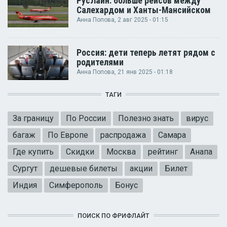
РусЛайн: больше рейсов между
Салехардом и Ханты-Мансийском
Анна Попова
, 2 авг 2025 - 01:15
Россия: дети теперь летят рядом с
родителями
Анна Попова
, 21 янв 2025 - 01:18
ТАГИ
За границу
По России
Полезно знать
вирус
багаж
По Европе
распродажа
Самара
Где купить
Скидки
Москва
рейтинг
Анапа
Сургут
дешевые билеты
акции
Билет
Индия
Симферополь
Бонус
ПОИСК ПО ФРИФЛАЙТ