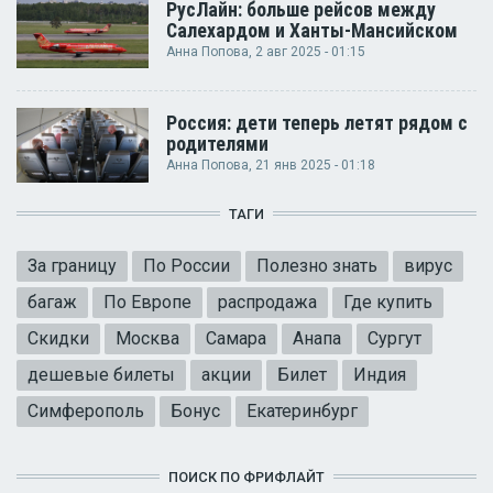
РусЛайн: больше рейсов между
Салехардом и Ханты-Мансийском
Анна Попова
, 2 авг 2025 - 01:15
Россия: дети теперь летят рядом с
родителями
Анна Попова
, 21 янв 2025 - 01:18
ТАГИ
За границу
По России
Полезно знать
вирус
багаж
По Европе
распродажа
Где купить
Скидки
Москва
Самара
Анапа
Сургут
дешевые билеты
акции
Билет
Индия
Симферополь
Бонус
Екатеринбург
ПОИСК ПО ФРИФЛАЙТ