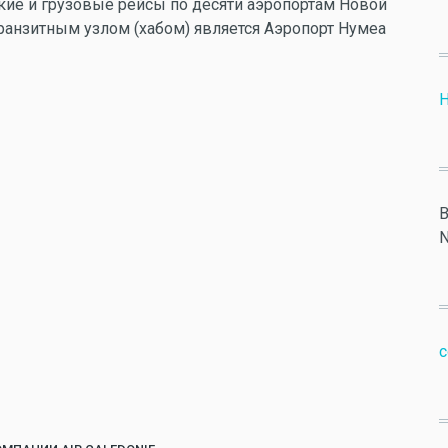
ские и грузовые рейсы по десяти аэропортам Новой
транзитным узлом (хабом) является Аэропорт Нумеа
B
N
c