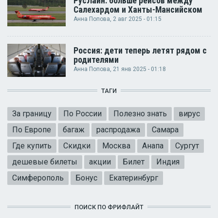
РусЛайн: больше рейсов между
Салехардом и Ханты-Мансийском
Анна Попова
, 2 авг 2025 - 01:15
Россия: дети теперь летят рядом с
родителями
Анна Попова
, 21 янв 2025 - 01:18
ТАГИ
За границу
По России
Полезно знать
вирус
По Европе
багаж
распродажа
Самара
Где купить
Скидки
Москва
Анапа
Сургут
дешевые билеты
акции
Билет
Индия
Симферополь
Бонус
Екатеринбург
ПОИСК ПО ФРИФЛАЙТ