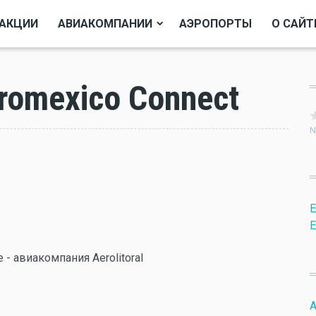
АКЦИИ
АВИАКОМПАНИИ
АЭРОПОРТЫ
О САЙТ
romexico Connect
N
E
E
е - авиакомпания Aerolitoral
A