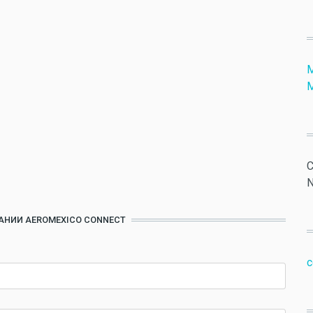
М
М
C
N
АНИИ AEROMEXICO CONNECT
c