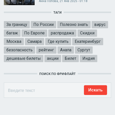
Анна Попова
, 21 янв 2025 - 01:18
ТАГИ
За границу
По России
Полезно знать
вирус
багаж
По Европе
распродажа
Скидки
Москва
Самара
Где купить
Екатеринбург
безопасность
рейтинг
Анапа
Сургут
дешевые билеты
акции
Билет
Индия
ПОИСК ПО ФРИФЛАЙТ