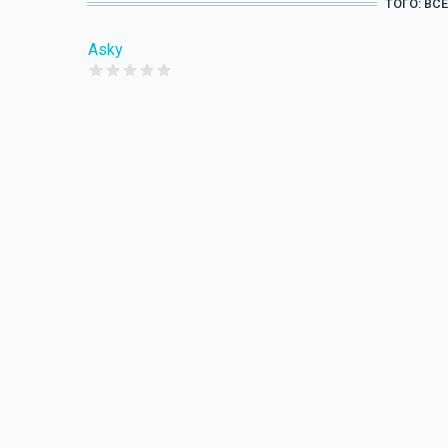
ТОГО: В
Asky