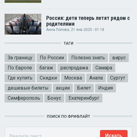
Россия: дети теперь летят рядом с
родителями
Анна Попова
, 21 янв 2025 - 01:18
ТАГИ
За границу
По России
Полезно знать
вирус
По Европе
багаж
распродажа
Самара
Где купить
Скидки
Москва
Анапа
Сургут
дешевые билеты
акции
Билет
Индия
Симферополь
Бонус
Екатеринбург
ПОИСК ПО ФРИФЛАЙТ